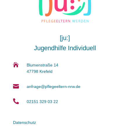
[ju:]
Jugendhilfe Individuell

Blumenstraße 14
47798 Krefeld

anfrage@pflegeeltern-nrw.de

02151 329 03 22
Datenschutz